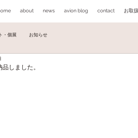
home
about
news
avion blog
contact
お取
ト・個展
お知らせ
日
んに納品しました。