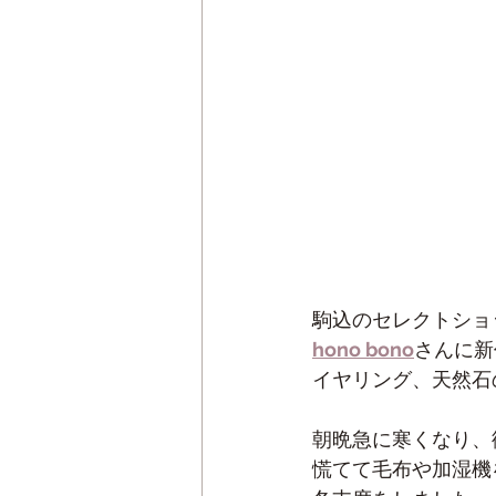
駒込のセレクトショ
hono bono
さんに新
イヤリング、天然石
朝晩急に寒くなり、
慌てて毛布や加湿機