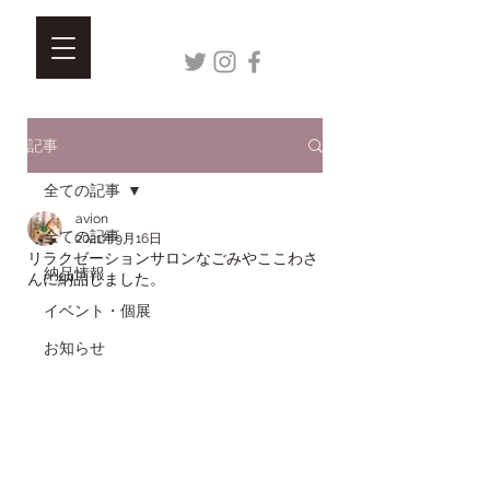
記事
全ての記事
avion
全ての記事
2021年9月16日
リラクゼーションサロンなごみやここわさ
納品情報
んに納品しました。
イベント・個展
お知らせ